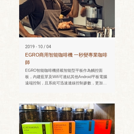
2019 - 10 / 04
EGRO商用智能咖啡機 一秒變專業咖啡
師
EGRO智能咖啡機搭載智能型平板作為觸控面
板，內建藍芽及Wifi可連結其他Android平板電腦
遠端控制，且系統可迅速連線控制參數，更加便
利於業者對各分店管理的一致性。機器外觀為全
金屬，軸心採不鏽鋼製成，在咖啡製作的速度與
風味上，都會比一般傳統機型來的更穩定。而沖
泡頭的自動升降技術，義式萃取媲美半自動，熱
開水與咖啡液的管線也各自區分，讓咖啡口感來
更加順口；系...