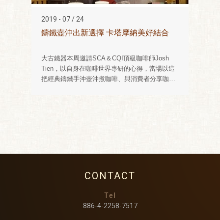
2019 - 07 / 24
鑄鐵壺沖出新選擇 卡塔摩納美好結合
大古鐵器本周邀請SCA＆CQI頂級咖啡師Josh
Tien，以自身在咖啡世界專研的心得，當場以這
把經典鑄鐵手沖壺沖煮咖啡、與消費者分享咖啡
獨特的滋味。全球最大的螺旋槳製造商-般若科技
總經理林允進表示：水是咖啡的靈魂，水中的礦
物質含量，會直接影響萃取咖啡的風味，「好的
咖啡，需要適合它的水，才能萃取出最佳風
味。」
CONTACT
Tel
886-4-2258-7517