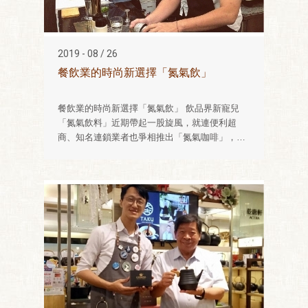
2019 - 08 / 26
餐飲業的時尚新選擇「氮氣飲」
餐飲業的時尚新選擇「氮氣飲」 飲品界新寵兒
「氮氣飲料」近期帶起一股旋風，就連便利超
商、知名連鎖業者也爭相推出「氮氣咖啡」，究
竟，它有什麼樣的魔力呢?氮氣是惰性氣體，可以
隔絕氧氣，防止飲品氧化。因釋放大量細小的氣
泡，飲品表層會產生如啤酒般綿密的泡沫，而分
子會改變飲品風味，飲用口味獨特。 新聞連接：
https://money.udn.com/mone...