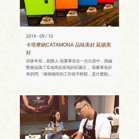
2019 - 09 / 10
卡塔摩納CATAMONA 品味美好 延續美
好
20多年前，創辦人-張董事長在一次出差中，因緣
際會結識了瓜地馬拉當地的莊園主， 張董事長好
奇的問:「種植咖啡的工作並不輕鬆，是什麼動力
支持您堅持下去的?」老 莊主緩緩地將咖啡遞給
張董事長:「咖啡是生活中美好的總和，難道你不
想一輩子都生 活在美好裡嗎? 他輕啜一口，濃郁
香醇的咖啡在唇齒間慢慢化開，這瞬間，他頓時
明 白何謂老莊主想表達的「美好」。