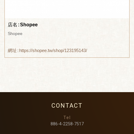
店名
Shopee
Shopee
網址
https://shopee.tw/shop/123195143/
CONTACT
Tel
886-4-2258-7517